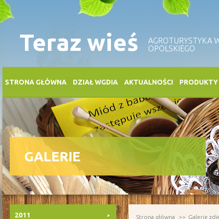
Teraz wieś
AGROTURYSTYKA
OPOLSKIEGO
STRONA GŁÓWNA
DZIAŁ WGDIA
AKTUALNOŚCI
PRODUKTY
GALERIE
2011
Strona główna
Galerie zdj