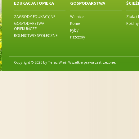
EDUKACJA I OPIEKA
GOSPODARSTWA
ŚCIEŻ
ZAGRODY EDUKACYJNE
Winnice
Zioła i
GOSPODARSTWA
Konie
Roślin
OPIEKUŃCZE
Ryby
ROLNICTWO SPOŁECZNE
Pszczoły
Copyright © 2026 by Teraz Wieś. Wszelkie prawa zastrzeżone.