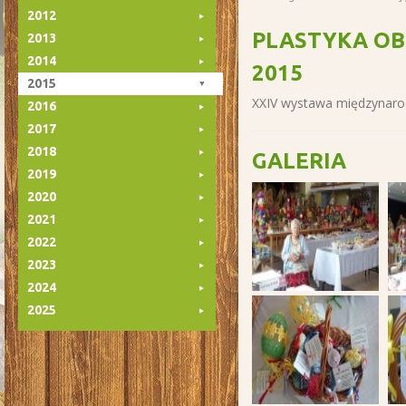
2012
PLASTYKA O
2013
2014
2015
2015
XXIV wystawa międzynaro
2016
2017
2018
GALERIA
2019
2020
2021
2022
2023
2024
2025