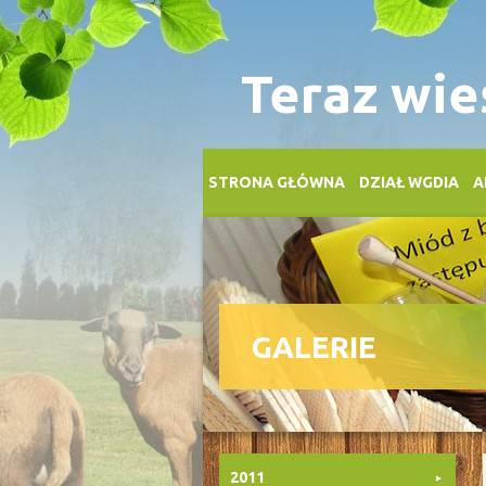
Teraz wie
STRONA GŁÓWNA
DZIAŁ WGDIA
A
GALERIE
2011