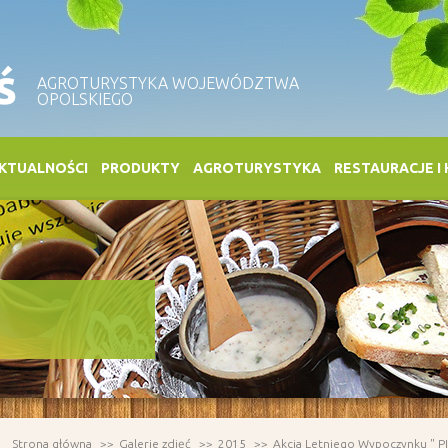
ś
AGROTURYSTYKA WOJEWÓDZTWA
OPOLSKIEGO
KTUALNOŚCI
PRODUKTY
AGROTURYSTYKA
RESTAURACJE I
Strona główna
Galerie zdjęć
2015
Akcja Letniego Wypoczynku " P