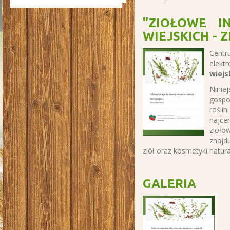
"ZIOŁOWE I
WIEJSKICH - 
Centr
elekt
wiejs
Nini
gospo
rośli
najce
zioło
znajd
ziół oraz kosmetyki natu
GALERIA