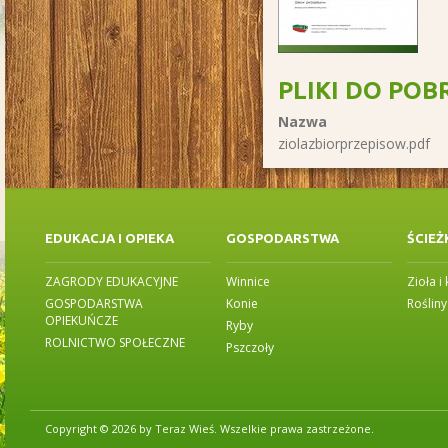
PLIKI DO POB
Nazwa
ziolazbiorprzepisow.pdf
EDUKACJA I OPIEKA
GOSPODARSTWA
ŚCIEŻ
ZAGRODY EDUKACYJNE
Winnice
Zioła i
GOSPODARSTWA
Konie
Roślin
OPIEKUŃCZE
Ryby
ROLNICTWO SPOŁECZNE
Pszczoły
Copyright © 2026 by Teraz Wieś. Wszelkie prawa zastrzeżone.