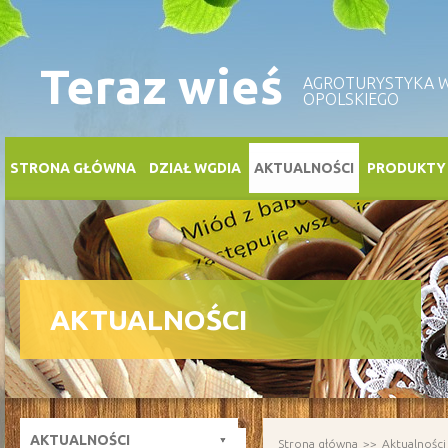
Teraz wieś
AGROTURYSTYKA
OPOLSKIEGO
STRONA GŁÓWNA
DZIAŁ WGDIA
AKTUALNOŚCI
PRODUKTY
AKTUALNOŚCI
AKTUALNOŚCI
Strona główna
Aktualności